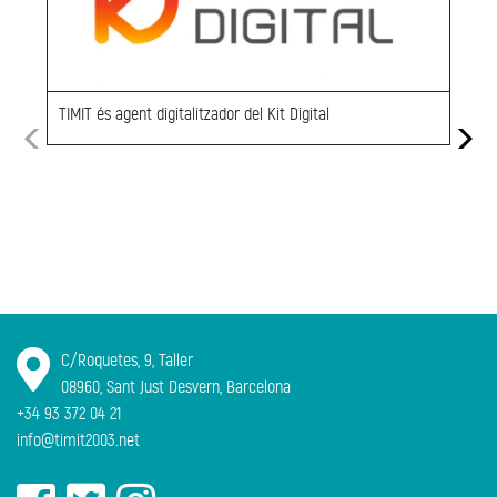
TIMIT és agent digitalitzador del Kit Digital
C/Roquetes, 9, Taller
08960, Sant Just Desvern, Barcelona
+34 93 372 04 21
info@timit2003.net