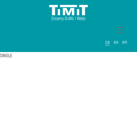
ca
es
en
SINGLE