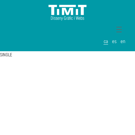
ca
es
en
SINGLE