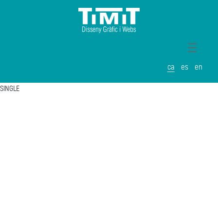
ca
es
en
SINGLE