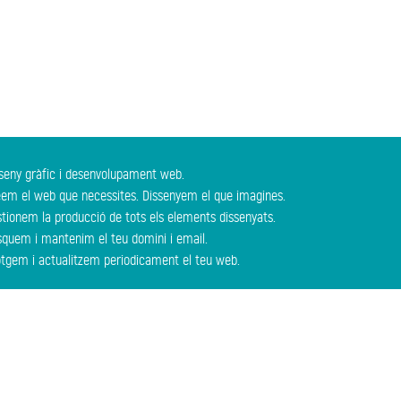
seny gràfic i desenvolupament web.
em el web que necessites. Dissenyem el que imagines.
tionem la producció de tots els elements dissenyats.
quem i mantenim el teu domini i email.
otgem i actualitzem periodicament el teu web.