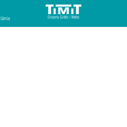
·lània