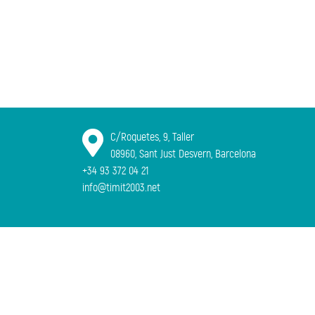
C/Roquetes, 9, Taller
08960, Sant Just Desvern, Barcelona
+34 93 372 04 21
info@timit2003.net