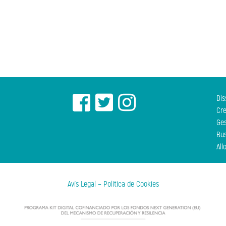
Dis
Cre
Ges
Bus
All
Avís Legal
–
Política de Cookies