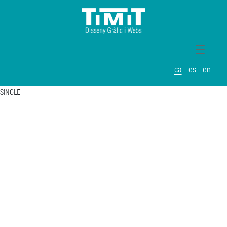
ca
es
en
SINGLE