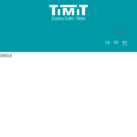
ca
es
en
SINGLE